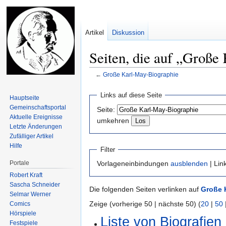
Artikel
Diskussion
Seiten, die auf „Große
←
Große Karl-May-Biographie
Zur
Zur
Links auf diese Seite
Hauptseite
Navigation
Suche
Gemeinschafts­portal
Seite:
springen
springen
Aktuelle Ereignisse
umkehren
Letzte Änderungen
Zufälliger Artikel
Hilfe
Filter
Portale
Vorlageneinbindungen
ausblenden
| Lin
Robert Kraft
Sascha Schneider
Die folgenden Seiten verlinken auf
Große 
Selmar Werner
Zeige (vorherige 50 | nächste 50) (
20
|
50
Comics
Hörspiele
Liste von Biografien
Festspiele