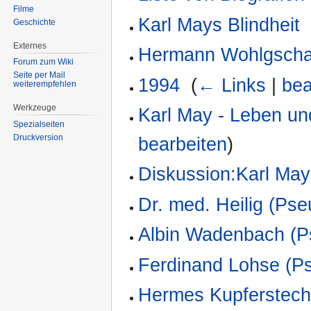
Filme
Karl Mays Blindheit
Geschichte
Externes
Hermann Wohlgscha
Forum zum Wiki
Seite per Mail
1994
‎
(
← Links
|
bea
weiterempfehlen
Werkzeuge
Karl May - Leben u
Spezialseiten
Druckversion
bearbeiten
)
Diskussion:Karl Ma
Dr. med. Heilig (Ps
Albin Wadenbach (
Ferdinand Lohse (
Hermes Kupferstec