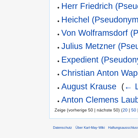
Herr Friedrich (Pse
Heichel (Pseudonym
Von Wolframsdorf (
Julius Metzner (Ps
Expedient (Pseudon
Christian Anton Wap
August Krause
‎
(
← L
Anton Clemens Lau
Zeige (vorherige 50 | nächste 50) (
20
|
50
Datenschutz
Über Karl-May-Wiki
Haftungsausschlus