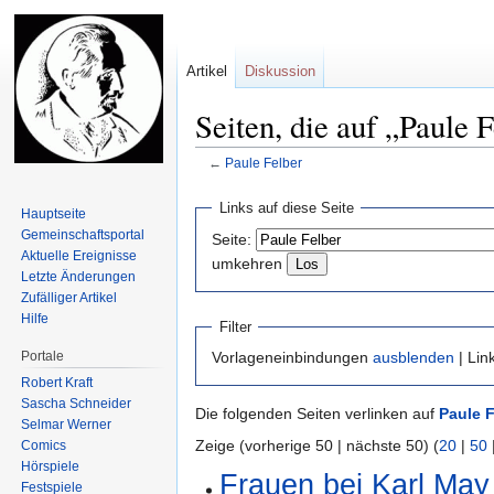
Artikel
Diskussion
Seiten, die auf „Paule 
←
Paule Felber
Zur
Zur
Links auf diese Seite
Hauptseite
Navigation
Suche
Gemeinschafts­portal
Seite:
springen
springen
Aktuelle Ereignisse
umkehren
Letzte Änderungen
Zufälliger Artikel
Hilfe
Filter
Portale
Vorlageneinbindungen
ausblenden
| Lin
Robert Kraft
Sascha Schneider
Die folgenden Seiten verlinken auf
Paule F
Selmar Werner
Zeige (vorherige 50 | nächste 50) (
20
|
50
Comics
Hörspiele
Frauen bei Karl May
Festspiele