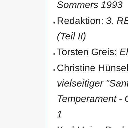
Sommers 1993
Redaktion:
3. R
(Teil II)
Torsten Greis:
E
Christine Hünse
vielseitiger "Sa
Temperament - G
1