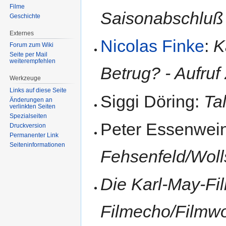
Filme
Saisonabschluß
Geschichte
Externes
Nicolas Finke
:
K
Forum zum Wiki
Seite per Mail
weiterempfehlen
Betrug? - Aufruf
Werkzeuge
Links auf diese Seite
Siggi Döring:
Tal
Änderungen an
verlinkten Seiten
Spezialseiten
Peter Essenwei
Druckversion
Permanenter Link
Seiten­informationen
Fehsenfeld/Woll
Die Karl-May-Fi
Filmecho/Filmwoc