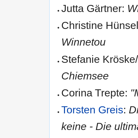
Jutta Gärtner:
Wi
Christine Hünse
Winnetou
Stefanie Kröske/
Chiemsee
Corina Trepte:
"
Torsten Greis
:
D
keine - Die ulti