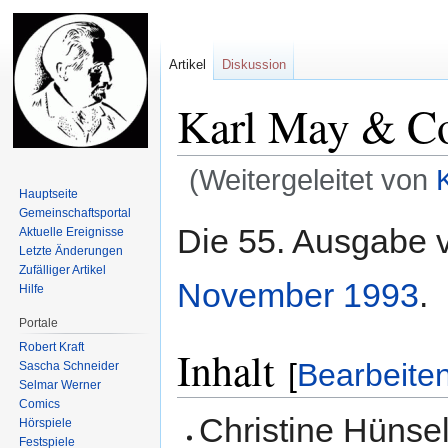
Artikel
Diskussion
Karl May & Co
(Weitergeleitet von
Hauptseite
Gemeinschafts­portal
Zur
Zur
Die 55. Ausgabe
Aktuelle Ereignisse
Navigation
Suche
Letzte Änderungen
springen
springen
Zufälliger Artikel
November
1993
.
Hilfe
Portale
Robert Kraft
Inhalt
[
Bearbeite
Sascha Schneider
Selmar Werner
Comics
Christine Hünse
Hörspiele
Festspiele