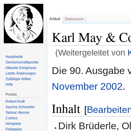
Artikel
Diskussion
Karl May & Co
(Weitergeleitet von
Hauptseite
Gemeinschafts­portal
Zur
Zur
Die 90. Ausgabe
Aktuelle Ereignisse
Navigation
Suche
Letzte Änderungen
springen
springen
Zufälliger Artikel
November
2002
.
Hilfe
Portale
Robert Kraft
Inhalt
[
Bearbeite
Sascha Schneider
Selmar Werner
Comics
Dirk Brüderle, O
Hörspiele
Festspiele