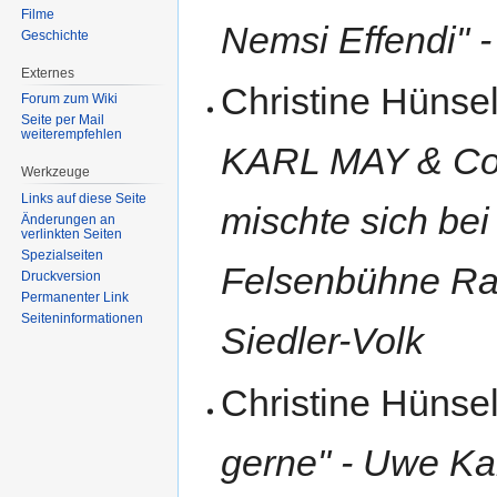
Filme
Nemsi Effendi" -
Geschichte
Externes
Christine Hünse
Forum zum Wiki
Seite per Mail
weiterempfehlen
KARL MAY & Co.-
Werkzeuge
Links auf diese Seite
mischte sich bei 
Änderungen an
verlinkten Seiten
Spezialseiten
Felsenbühne Rat
Druckversion
Permanenter Link
Seiten­informationen
Siedler-Volk
Christine Hünse
gerne" - Uwe Ka