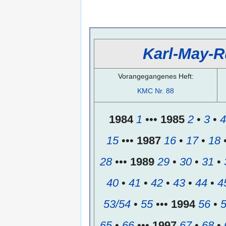
Karl-May-R
Vorangegangenes Heft:
KMC Nr. 88
1984
1
•••
1985
2
•
3
•
4
15
•••
1987
16
•
17
•
18
28
•••
1989
29
•
30
•
31
•
40
•
41
•
42
•
43
•
44
•
4
53/54
•
55
•••
1994
56
•
65
•
66
•••
1997
67
•
68
•