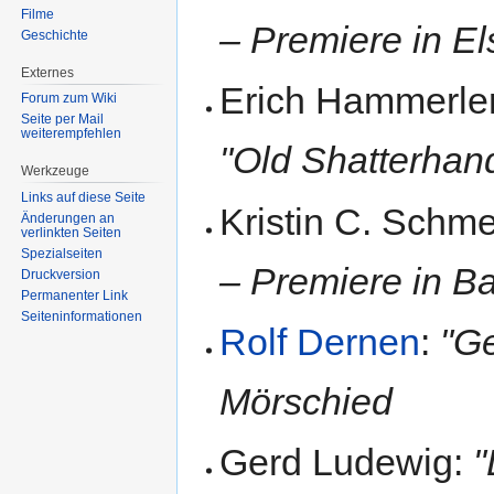
Filme
– Premiere in E
Geschichte
Externes
Erich Hammerle
Forum zum Wiki
Seite per Mail
weiterempfehlen
"Old Shatterhan
Werkzeuge
Links auf diese Seite
Kristin C. Schm
Änderungen an
verlinkten Seiten
Spezialseiten
– Premiere in B
Druckversion
Permanenter Link
Seiten­informationen
Rolf Dernen
:
"Ge
Mörschied
Gerd Ludewig:
"