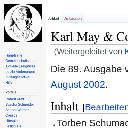
Artikel
Diskussion
Karl May & Co
(Weitergeleitet von
Hauptseite
Gemeinschafts­portal
Zur
Zur
Die 89. Ausgabe
Aktuelle Ereignisse
Navigation
Suche
Letzte Änderungen
springen
springen
Zufälliger Artikel
August
2002
.
Hilfe
Portale
Robert Kraft
Inhalt
[
Bearbeite
Sascha Schneider
Selmar Werner
Comics
Torben Schuma
Hörspiele
Festspiele