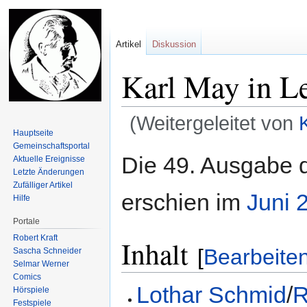
Artikel
Diskussion
Karl May in Le
(Weitergeleitet von
Hauptseite
Gemeinschafts­portal
Zur
Zur
Die 49. Ausgabe 
Aktuelle Ereignisse
Navigation
Suche
Letzte Änderungen
springen
springen
Zufälliger Artikel
erschien im
Juni
Hilfe
Portale
Robert Kraft
Inhalt
[
Bearbeite
Sascha Schneider
Selmar Werner
Comics
Lothar Schmid
/
R
Hörspiele
Festspiele