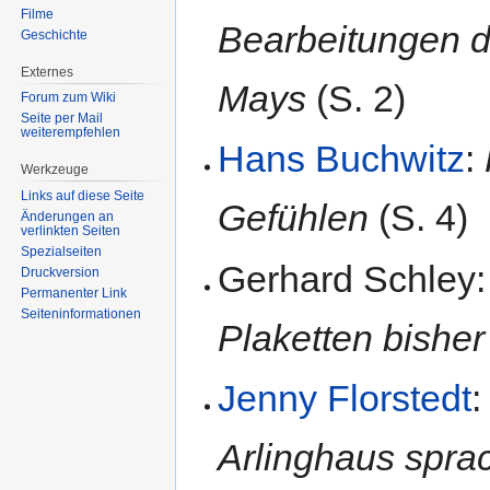
Filme
Bearbeitungen 
Geschichte
Externes
Mays
(S. 2)
Forum zum Wiki
Seite per Mail
weiterempfehlen
Hans Buchwitz
:
Werkzeuge
Links auf diese Seite
Gefühlen
(S. 4)
Änderungen an
verlinkten Seiten
Spezialseiten
Gerhard Schley
Druckversion
Permanenter Link
Seiten­informationen
Plaketten bisher
Jenny Florstedt
Arlinghaus sprac