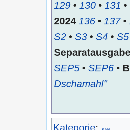
129
•
130
•
131
•
2024
136
•
137
•
S2
•
S3
•
S4
•
S5
Separatausgab
SEP5
•
SEP6
•
B
Dschamahl"
Kategorie
:
KMiL