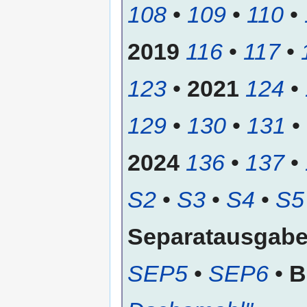
108
•
109
•
110
•
2019
116
•
117
•
123
•
2021
124
•
129
•
130
•
131
•
2024
136
•
137
•
S2
•
S3
•
S4
•
S5
Separatausgab
SEP5
•
SEP6
•
B