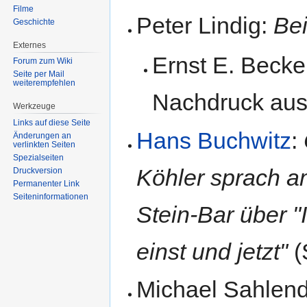
Filme
Peter Lindig:
Bei
Geschichte
Externes
Ernst E. Becke
Forum zum Wiki
Seite per Mail
weiterempfehlen
Nachdruck au
Werkzeuge
Links auf diese Seite
Hans Buchwitz
:
Änderungen an
verlinkten Seiten
Spezialseiten
Köhler sprach a
Druckversion
Permanenter Link
Seiten­informationen
Stein-Bar über "
einst und jetzt"
(
Michael Sahlen