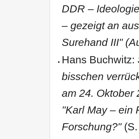
DDR – Ideologie
– gezeigt an au
Surehand III" (A
Hans Buchwitz:
bisschen verrück
am 24. Oktober 
"Karl May – ein 
Forschung?"
(S.