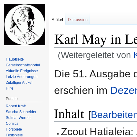
Artikel
Diskussion
Karl May in Le
(Weitergeleitet von
Hauptseite
Gemeinschafts­portal
Zur
Zur
Die 51. Ausgabe 
Aktuelle Ereignisse
Navigation
Suche
Letzte Änderungen
springen
springen
Zufälliger Artikel
erschien im
Deze
Hilfe
Portale
Robert Kraft
Inhalt
[
Bearbeite
Sascha Schneider
Selmar Werner
Comics
Zcout Hatialeia:
Hörspiele
Festspiele