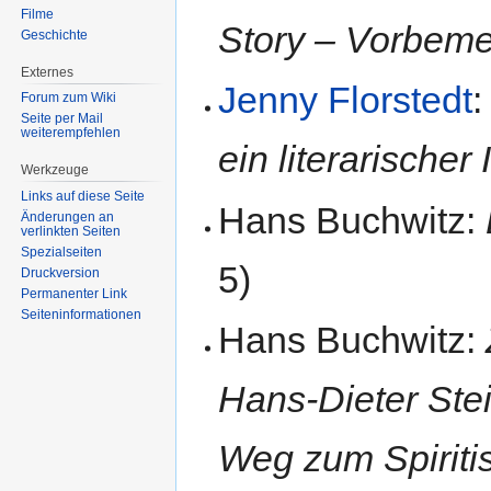
Filme
Story – Vorbem
Geschichte
Externes
Jenny Florstedt
Forum zum Wiki
Seite per Mail
weiterempfehlen
ein literarischer 
Werkzeuge
Links auf diese Seite
Hans Buchwitz:
Änderungen an
verlinkten Seiten
Spezialseiten
5)
Druckversion
Permanenter Link
Seiten­informationen
Hans Buchwitz:
Hans-Dieter Ste
Weg zum Spirit