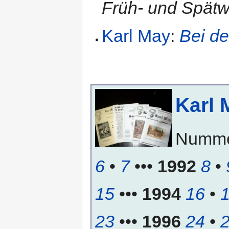
Früh- und Spätw
Karl May
:
Bei d
Karl 
Numm
6
•
7
•••
1992
8
•
15
•••
1994
16
•
23
•••
1996
24
•