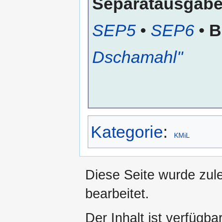
Separatausgab
SEP5
•
SEP6
•
B
Dschamahl"
Kategorie
:
KMiL
Diese Seite wurde zul
bearbeitet.
Der Inhalt ist verfügba