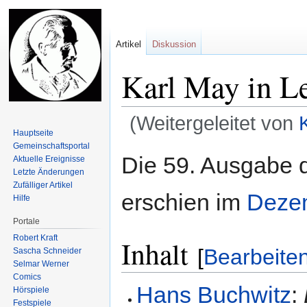
Artikel
Diskussion
Karl May in Le
(Weitergeleitet von
Hauptseite
Gemeinschafts­portal
Zur
Zur
Die 59. Ausgabe 
Aktuelle Ereignisse
Navigation
Suche
Letzte Änderungen
springen
springen
Zufälliger Artikel
erschien im
Deze
Hilfe
Portale
Robert Kraft
Inhalt
[
Bearbeite
Sascha Schneider
Selmar Werner
Comics
Hans Buchwitz
:
Hörspiele
Festspiele