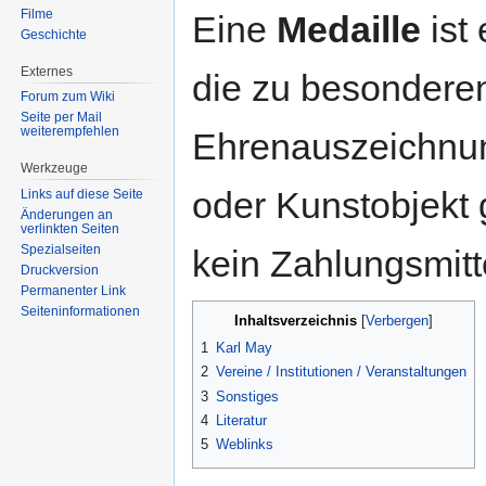
Filme
Eine
Medaille
ist
Geschichte
Externes
die zu besonderen
Forum zum Wiki
Seite per Mail
weiterempfehlen
Ehrenauszeichnun
Werkzeuge
oder Kunstobjekt 
Links auf diese Seite
Änderungen an
verlinkten Seiten
Spezialseiten
kein Zahlungsmitt
Druckversion
Permanenter Link
Seiten­informationen
Inhaltsverzeichnis
1
Karl May
2
Vereine / Institutionen / Veranstaltungen
3
Sonstiges
4
Literatur
5
Weblinks