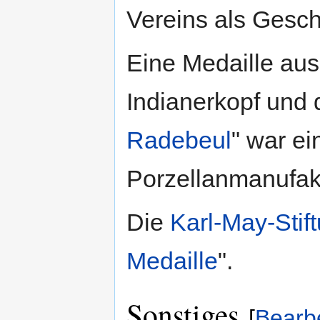
Vereins als Gesch
Eine Medaille aus
Indianerkopf und d
Radebeul
" war ei
Porzellanmanufak
Die
Karl-May-Stif
Medaille
".
Sonstiges
[
Bearb