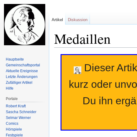
Artikel
Diskussion
Medaillen
Zur
Zur
Hauptseite
Navigation
Suche
Dieser Artik
Gemeinschafts­portal
springen
springen
Aktuelle Ereignisse
Letzte Änderungen
kurz oder unvo
Zufälliger Artikel
Hilfe
Du ihn erg
Portale
Robert Kraft
Sascha Schneider
Selmar Werner
Comics
Hörspiele
Festspiele