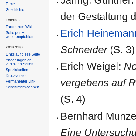
Filme
Geschichte
der Gestaltung d
Externes
Forum zum Wiki
Erich Heineman
Seite per Mail
weiterempfehlen
Schneider
(S. 3)
Werkzeuge
Links auf diese Seite
Änderungen an
Erich Weigel:
No
verlinkten Seiten
Spezialseiten
Druckversion
vergebens auf Ru
Permanenter Link
Seiten­informationen
(S. 4)
Bernhard Munze
Eine Untersuch