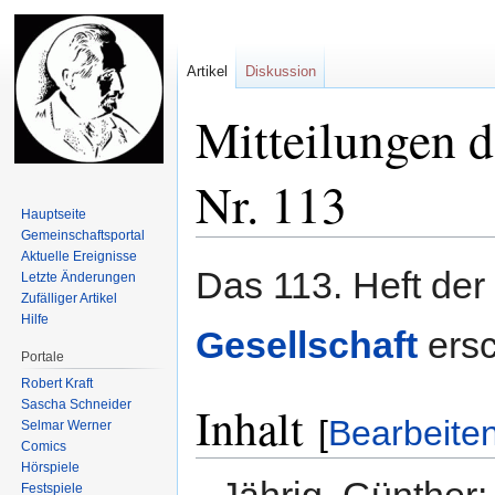
Artikel
Diskussion
Mitteilungen d
Nr. 113
Hauptseite
Gemeinschafts­portal
Aktuelle Ereignisse
Zur
Zur
Das 113. Heft der
Letzte Änderungen
Navigation
Suche
Zufälliger Artikel
springen
springen
Hilfe
Gesellschaft
ersc
Portale
Robert Kraft
Sascha Schneider
Inhalt
[
Bearbeite
Selmar Werner
Comics
Hörspiele
Jährig, Günther:
Festspiele