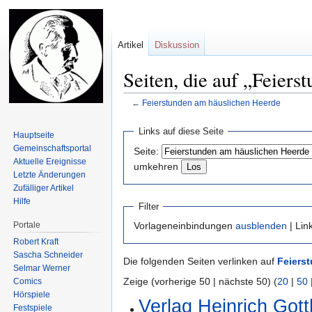
Artikel
Diskussion
Seiten, die auf „Feier
←
Feierstunden am häuslichen Heerde
Zur
Zur
Links auf diese Seite
Hauptseite
Navigation
Suche
Gemeinschafts­portal
Seite:
springen
springen
Aktuelle Ereignisse
umkehren
Letzte Änderungen
Zufälliger Artikel
Hilfe
Filter
Portale
Vorlageneinbindungen
ausblenden
| Lin
Robert Kraft
Sascha Schneider
Die folgenden Seiten verlinken auf
Feiers
Selmar Werner
Zeige (vorherige 50 | nächste 50) (
20
|
50
Comics
Hörspiele
Verlag Heinrich Go
Festspiele