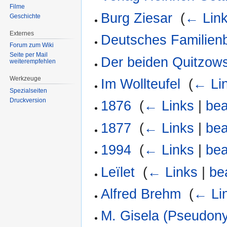
Filme
Burg Ziesar
‎
(
← Lin
Geschichte
Externes
Deutsches Familienb
Forum zum Wiki
Seite per Mail
Der beiden Quitzows
weiterempfehlen
Werkzeuge
Im Wollteufel
‎
(
← Li
Spezialseiten
Druckversion
1876
‎
(
← Links
|
bea
1877
‎
(
← Links
|
bea
1994
‎
(
← Links
|
bea
Leïlet
‎
(
← Links
|
be
Alfred Brehm
‎
(
← Li
M. Gisela (Pseudon