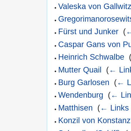
Valeska von Gallwit
Gregorimanorosewit
Fürst und Junker
‎
(
←
Caspar Gans von Put
Heinrich Schwalbe
‎
Mutter Quail
‎
(
← Lin
Burg Garlosen
‎
(
← L
Wendenburg
‎
(
← Li
Matthisen
‎
(
← Links
Konzil von Konstanz