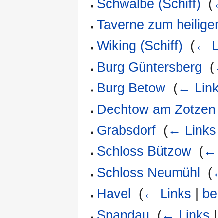
Schwalbe (Schiff)
‎
(
Taverne zum heilig
Wiking (Schiff)
‎
(
← L
Burg Güntersberg
‎
(
Burg Betow
‎
(
← Lin
Dechtow am Zotzen
Grabsdorf
‎
(
← Links
Schloss Bützow
‎
(
← 
Schloss Neumühl
‎
(
Havel
‎
(
← Links
|
be
Spandau
‎
(
← Links