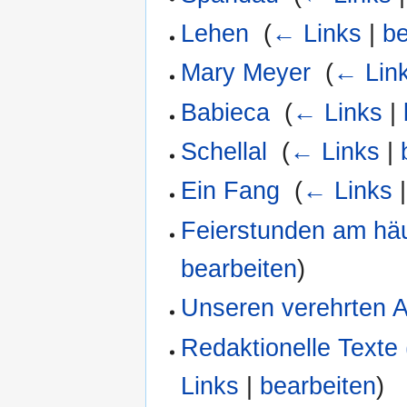
Lehen
‎
(
← Links
|
be
Mary Meyer
‎
(
← Lin
Babieca
‎
(
← Links
|
Schellal
‎
(
← Links
|
Ein Fang
‎
(
← Links
Feierstunden am häu
bearbeiten
)
Unseren verehrten 
Redaktionelle Texte
Links
|
bearbeiten
)