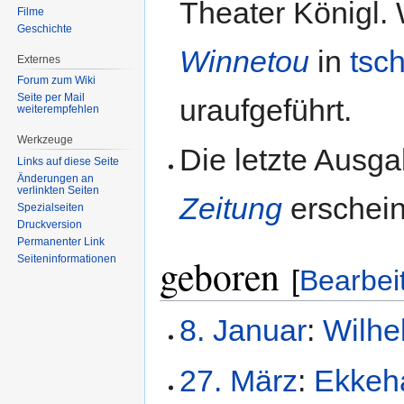
Theater Königl.
Filme
Geschichte
Winnetou
in
tsc
Externes
Forum zum Wiki
Seite per Mail
uraufgeführt.
weiterempfehlen
Werkzeuge
Die letzte Ausg
Links auf diese Seite
Änderungen an
verlinkten Seiten
Zeitung
erschein
Spezialseiten
Druckversion
Permanenter Link
geboren
Seiten­informationen
[
Bearbei
8. Januar
:
Wilhe
27. März
:
Ekkeh