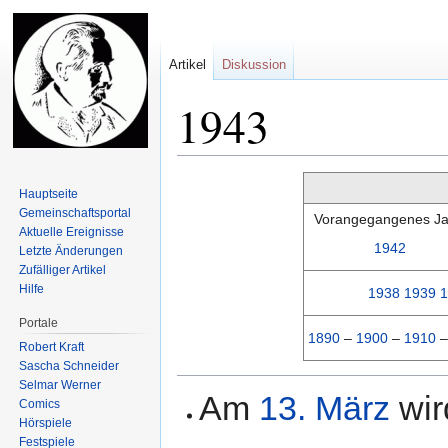
Artikel
Diskussion
1943
Zur
Zur
Hauptseite
Navigation
Suche
Gemeinschafts­portal
Vorangegangenes Ja
springen
springen
Aktuelle Ereignisse
1942
Letzte Änderungen
Zufälliger Artikel
Hilfe
1938
1939
1
Portale
1890
–
1900
–
1910
Robert Kraft
Sascha Schneider
Selmar Werner
Am
13. März
wir
Comics
Hörspiele
Festspiele