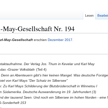
Lesen
Bearbei
l-May-Gesellschaft Nr. 194
arl-May-Gesellschaft
erschien
Dezember
2017
.
ntaktaufnahme. Der Verlag Jos. Thum in Kevelar und Karl May
das ›Grazer Volksblatt‹
(Teil 4)
:
Denn an Abenteuern gibt's hier keinen Mangel. Was deutsche Forstgeh
piel von Karl Mays "Der Schatz im Silbersee"
. Zu Karl Mays Schilderung der Blutsbrüderschaft in Winnetou I
in Südamerika. Deutsche Auswanderung im 19. Jahrhundert (3)
d der tausend Seen. Und noch ein Silbersee im hohen Norden - eine Na
G-Sonderheft 153