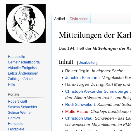
Artikel
Diskussion
Mitteilungen der Kar
Zur
Zur
Das 194. Heft der
Mitteilungen der K
Navigation
Suche
Hauptseite
Inhalt
springen
springen
Gemeinschafts­portal
[
Bearbeiten
]
Aktuelle Ereignisse
Rainer Jeglin:
In eigener Sache
Letzte Änderungen
Joachim Biermann
:
Vergebliche Ko
Zufälliger Artikel
Hans-Jürgen Düsing:
Karl May und 
Hilfe
Christoph Alexander Schmidberger
Portale
den Wilden Westen treibt - am Beis
Robert Kraft
Rudi Schweikert
:
Kasendi und Sobar
Sascha Schneider
Malte Ristau
:
Charleys Landsleute 
Selmar Werner
Christoph Blau
:
Schweden - das Lan
Comics
Hörspiele
schwedischer Mayeditionen im KM
Festspiele