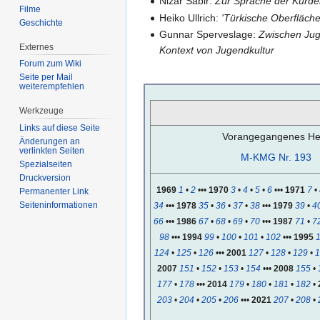
Nizar Sabir:
Zur Sprache der Kurd
Filme
Heiko Ullrich:
'Türkische Oberfläche
Geschichte
Gunnar Sperveslage:
Zwischen Juge
Externes
Kontext von Jugendkultur
Forum zum Wiki
Seite per Mail
weiterempfehlen
Werkzeuge
Links auf diese Seite
Vorangegangenes Hef
Änderungen an
verlinkten Seiten
M-KMG Nr. 193
Spezialseiten
Druckversion
1969
1
•
2
•••
1970
3
•
4
•
5
•
6
•••
1971
7
•
Permanenter Link
Seiten­informationen
34
•••
1978
35
•
36
•
37
•
38
•••
1979
39
•
4
66
•••
1986
67
•
68
•
69
•
70
•••
1987
71
•
7
98
•••
1994
99
•
100
•
101
•
102
•••
1995
124
•
125
•
126
•••
2001
127
•
128
•
129
•
1
2007
151
•
152
•
153
•
154
•••
2008
155
•
177
•
178
•••
2014
179
•
180
•
181
•
182
•
203
•
204
•
205
•
206
•••
2021
207
•
208
•