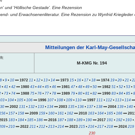
en
n' und 'Höllische Gestade'. Eine Rezension
nd- und Erwachsenenliteratur. Eine Rezension zu Wynfrid Kriegleder et
Mitteilungen der Karl-May-Gesellscha
t:
M-KMG Nr. 194
8
•
9
•
10
•••
1972
11
•
12
•
13
•
14
•••
1973
15
•
16
•
17
•
18
•••
1974
19
•
20
•
21
•
2
0
•
41
•
42
•••
1980
43
•
44
•
45
•
46
•••
1981
47
•
48
•
49
•
50
•••
1982
51
•
52
•
53
•
2
•
73
•
74
•••
1988
75
•
76
•
77
•
78
•••
1989
79
•
80
•
81
•
82
•••
1990
83
•
84
•
85
•
103
•
104
•
105
•
106
•••
1996
107
•
108
•
109
•
110
•••
1997
111
•
112
•
113
•
114
••
30
•••
2002
131
•
132
•
133
•
134
•••
2003
135
•
136
•
137
•
138
•••
2004
139
•
140
156
•
157
•
158
•••
2009
159
•
160
•
161
•
162
•••
2010
163
•
164
•
165
•
166
•••
201
2015
183
•
184
•
185
•
186
•••
2016
187
•
188
•
189
•
190
•••
2017
191
•
192
•
193
•
209
•
210
•••
2022
211
•
212
•
213
•
214
•••
2023
215
•
216
•
217
•
218
•••
2024
219
230