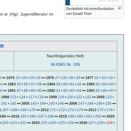
Deckelbild mit einerIllustration
 al. (Hg): Jugendliteratur im
von Ewald Thiel
ft
Nachfolgendes Heft:
M-KMG Nr. 195
2
•••
1975
23
•
24
•
25
•
26
•••
1976
27
•
28
•
29
•
30
•••
1977
31
•
32
•
33
•
54
•••
1983
55
•
56
•
57
•
58
•••
1984
59
•
60
•
61
•
62
•••
1985
63
•
64
•
65
•
86
•••
1991
87
•
88
•
89
•
90
•••
1992
91
•
92
•
93
•
94
•••
1993
95
•
96
•
97
•
•
1998
115
•
116
•
117
•
118
•••
1999
119
•
120
•
121
•
122
•••
2000
123
•
•
141
•
142
•••
2005
143
•
144
•
145
•
146
•••
2006
147
•
148
•
149
•
150
•••
1
167
•
168
•
169
•
170
•••
2012
171
•
172
•
173
•
174
•••
2013
175
•
176
•
194
•••
2018
195
•
196
•
197
•
198
•••
2019
199
•
200
•
201
•
202
•••
2020
•
220
•
221
•
222
•••
2025
223
•
224
•
225
•
226
•••
2026
227
•
228
•
229
•