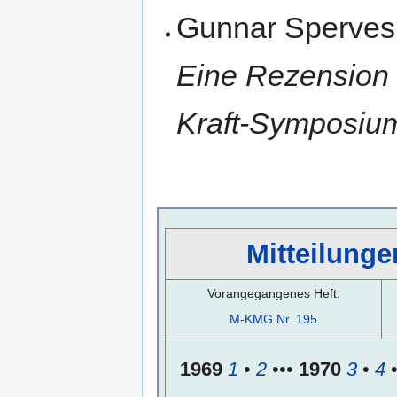
Gunnar Sperves
Eine Rezension z
Kraft-​Sym­po­si­
Mitteilunge
Vorangegangenes Heft:
M-KMG Nr. 195
1969
1
•
2
•••
1970
3
•
4