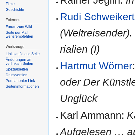
Filme
Geschichte
Rudi Schweikert
Externes
Forum zum Wiki
(Weltreisender).
Seite per Mail
weiterempfehlen
ria­li­en (I)
Werkzeuge
Links auf diese Seite
Änderungen an
Hartmut Wörner
verlinkten Seiten
Spezialseiten
Druckversion
oder Der Künstl
Permanenter Link
Seiten­informationen
Un­glück
Karl Ammann:
K
Aufgelesen … aus