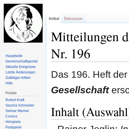
Artikel
Diskussion
Mitteilungen d
Nr. 196
Hauptseite
Gemeinschafts­portal
Aktuelle Ereignisse
Zur
Zur
Das 196. Heft de
Letzte Änderungen
Navigation
Suche
Zufälliger Artikel
springen
springen
Hilfe
Gesellschaft
ers
Portale
Robert Kraft
Sascha Schneider
Inhalt (Auswahl
Selmar Werner
Comics
Hörspiele
Rainer Jeglin:
I
Festspiele