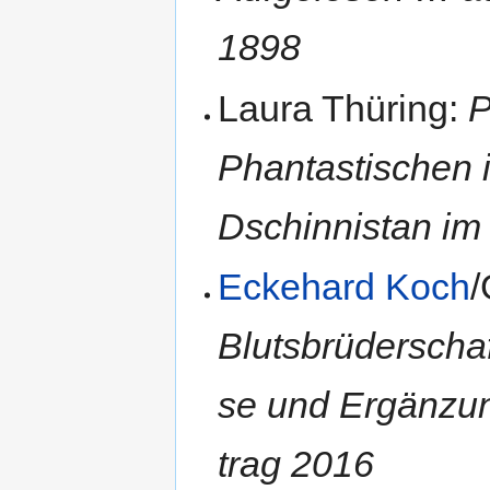
1898
Laura Thüring:
P
Phantastischen i
Dschin­ni­stan im 
Eckehard Koch
/
Blutsbrüderschaf
se und Er­gän­zun
trag 2016