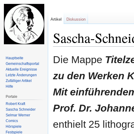
Artikel
Diskussion
Sascha-Schne
Zur
Zur
Die Mappe
Titel
Hauptseite
Navigation
Suche
Gemeinschafts­portal
springen
springen
Aktuelle Ereignisse
zu den Werken K
Letzte Änderungen
Zufälliger Artikel
Hilfe
Mit einführende
Portale
Robert Kraft
Prof. Dr. Johan
Sascha Schneider
Selmar Werner
enthielt 25 lithogr
Comics
Hörspiele
Festspiele