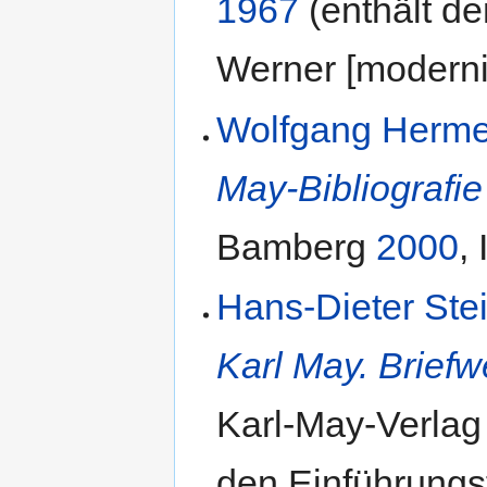
1967
(enthält d
Werner [modernis
Wolfgang Herm
May-Bibliografi
Bamberg
2000
,
Hans-Dieter Ste
Karl May. Brief
Karl-May-Verla
den Einführungs