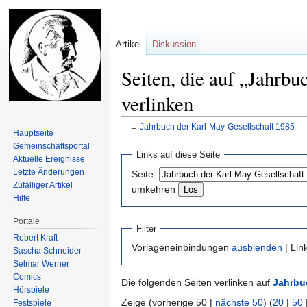
Artikel
Diskussion
Seiten, die auf „Jahrb
verlinken
←
Jahrbuch der Karl-May-Gesellschaft 1985
Hauptseite
Gemeinschafts­portal
Zur
Zur
Links auf diese Seite
Aktuelle Ereignisse
Navigation
Suche
Letzte Änderungen
Seite:
springen
springen
Zufälliger Artikel
umkehren
Hilfe
Portale
Filter
Robert Kraft
Vorlageneinbindungen
ausblenden
| Lin
Sascha Schneider
Selmar Werner
Comics
Die folgenden Seiten verlinken auf
Jahrbu
Hörspiele
Zeige (vorherige 50 |
nächste 50
) (
20
|
50
Festspiele