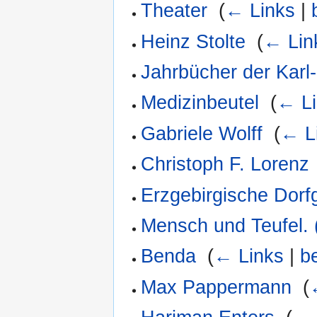
Theater
‎
(
← Links
|
Heinz Stolte
‎
(
← Lin
Jahrbücher der Karl
Medizinbeutel
‎
(
← Li
Gabriele Wolff
‎
(
← L
Christoph F. Lorenz
Erzgebirgische Dorf
Mensch und Teufel. 
Benda
‎
(
← Links
|
b
Max Pappermann
‎
(