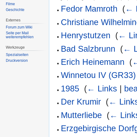
Filme
Fedor Mamroth
‎
(
← 
Geschichte
Christiane Wilhelmi
Externes
Forum zum Wiki
Henrystutzen
‎
(
← Li
Seite per Mail
weiterempfehlen
Bad Salzbrunn
‎
(
← L
Werkzeuge
Spezialseiten
Erich Heinemann
‎
(
←
Druckversion
Winnetou IV (GR33)
1985
‎
(
← Links
|
bea
Der Krumir
‎
(
← Link
Mutterliebe
‎
(
← Link
Erzgebirgische Dorf