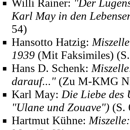
Willi Rainer:
"Der Lugens
Karl May in den Lebense
54)
Hansotto Hatzig:
Miszell
1939
(Mit Faksimiles) (S.
Hans D. Schenk:
Miszelle
darauf..."
(Zu M-KMG Nr. 
Karl May
:
Die Liebe des
"Ulane und Zouave")
(S. 
Hartmut Kühne
:
Miszelle