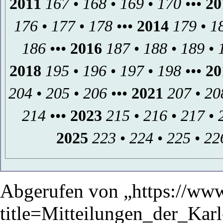
2011
167
•
168
•
169
•
170
•••
20
176
•
177
•
178
•••
2014
179
•
1
186
•••
2016
187
•
188
•
189
•
2018
195
•
196
•
197
•
198
•••
20
204
•
205
•
206
•••
2021
207
•
20
214
•••
2023
215
•
216
•
217
•
2025
223
•
224
•
225
•
22
Abgerufen von „
https://ww
title=Mitteilungen_der_Kar