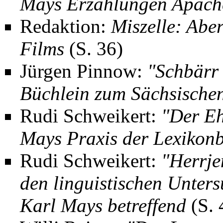
Mays Erzählungen Apache
Redaktion:
Miszelle: Aber
Films
(S. 36)
Jürgen Pinnow
:
"Schbärr 
Büchlein zum Sächsische
Rudi Schweikert
:
"Der Eh
Mays Praxis der Lexikon
Rudi Schweikert:
"Herrje
den linguistischen Unter
Karl Mays betreffend
(S. 