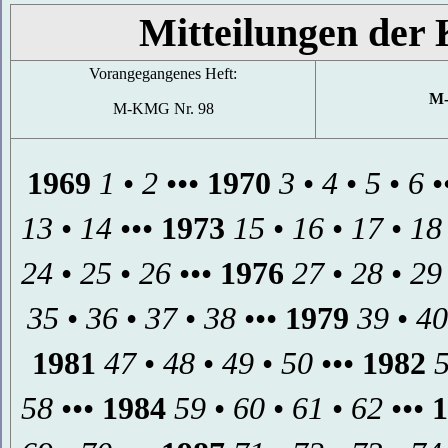
Mitteilungen der 
Vorangegangenes Heft:
M-
M-KMG Nr. 98
1969
1
•
2
•••
1970
3
•
4
•
5
•
6
•
13
•
14
•••
1973
15
•
16
•
17
•
18
24
•
25
•
26
•••
1976
27
•
28
•
29
35
•
36
•
37
•
38
•••
1979
39
•
40
1981
47
•
48
•
49
•
50
•••
1982
58
•••
1984
59
•
60
•
61
•
62
•••
1