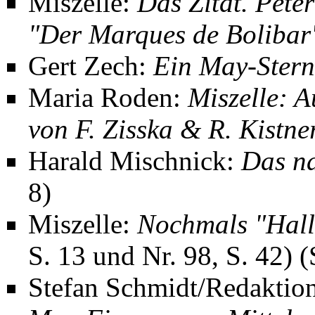
Miszelle:
Das Zitat. Peter
"Der Marques de Bolibar
Gert Zech:
Ein May-Ster
Maria Roden:
Miszelle: 
von F. Zisska & R. Kistn
Harald Mischnick
:
Das na
8)
Miszelle:
Nochmals "Hall
S. 13 und Nr. 98, S. 42) (
Stefan Schmidt/Redaktio