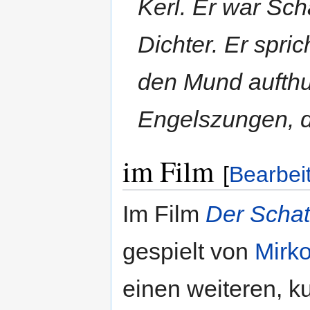
Kerl. Er war Sch
Dichter. Er spri
den Mund aufthut
Engelszungen, d
im Film
[
Bearbei
Im Film
Der Schat
gespielt von
Mirk
einen weiteren, kur