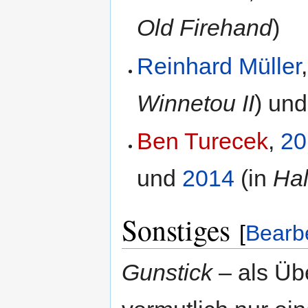
Old Firehand
)
Reinhard Müller
Winnetou II
) un
Ben Turecek
,
20
und
2014
(in
Hal
Sonstiges
[
Bearb
Gunstick
– als Übe