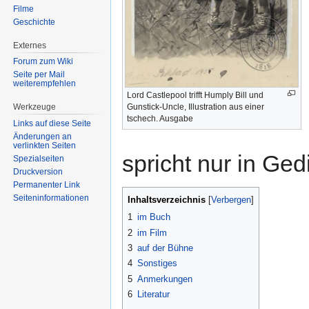
Filme
Geschichte
Externes
Forum zum Wiki
Seite per Mail
weiterempfehlen
Lord Castlepool trifft Humply Bill und
Werkzeuge
Gunstick-Uncle, Illustration aus einer
tschech. Ausgabe
Links auf diese Seite
Änderungen an
verlinkten Seiten
spricht nur in Ged
Spezialseiten
Druckversion
Permanenter Link
Seiten­informationen
Inhaltsverzeichnis
1
im Buch
2
im Film
3
auf der Bühne
4
Sonstiges
5
Anmerkungen
6
Literatur