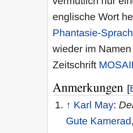
vermutlich nur ei
englische Wort he
Phantasie-Sprac
wieder im Namen 
Zeitschrift
MOSAI
Anmerkungen
[
↑
Karl May
:
Der
Gute Kamerad