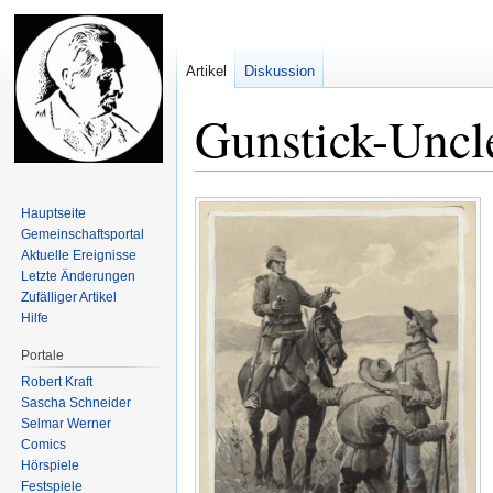
Artikel
Diskussion
Gunstick-Uncl
Zur
Zur
Hauptseite
Navigation
Suche
Gemeinschafts­portal
springen
springen
Aktuelle Ereignisse
Letzte Änderungen
Zufälliger Artikel
Hilfe
Portale
Robert Kraft
Sascha Schneider
Selmar Werner
Comics
Hörspiele
Festspiele