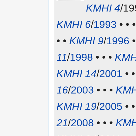
KMHI 4
/19
KMHI 6
/
1993
• • 
• •
KMHI 9
/
1996
•
11
/
1998
• • •
KMH
KMHI 14
/
2001
• •
16
/
2003
• • •
KMH
KMHI 19
/
2005
• •
21
/
2008
• • •
KMH