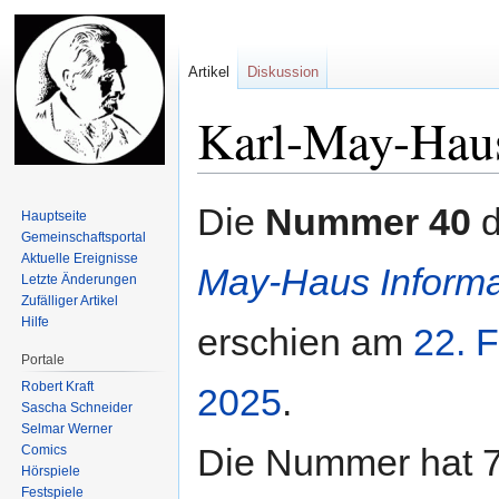
Artikel
Diskussion
Karl-May-Hau
Zur
Zur
Die
Nummer 40
d
Hauptseite
Navigation
Suche
Gemeinschafts­portal
springen
springen
Aktuelle Ereignisse
May-Haus Informa
Letzte Änderungen
Zufälliger Artikel
Hilfe
erschien am
22. 
Portale
Robert Kraft
2025
.
Sascha Schneider
Selmar Werner
Die Nummer hat 7
Comics
Hörspiele
Festspiele