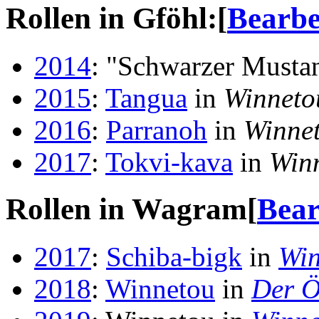
Rollen in Gföhl:
[
Bearbe
2014
: "Schwarzer Musta
2015
:
Tangua
in
Winneto
2016
:
Parranoh
in
Winnet
2017
:
Tokvi-kava
in
Win
Rollen in Wagram
[
Bear
2017
:
Schiba-bigk
in
Win
2018
:
Winnetou
in
Der Ö