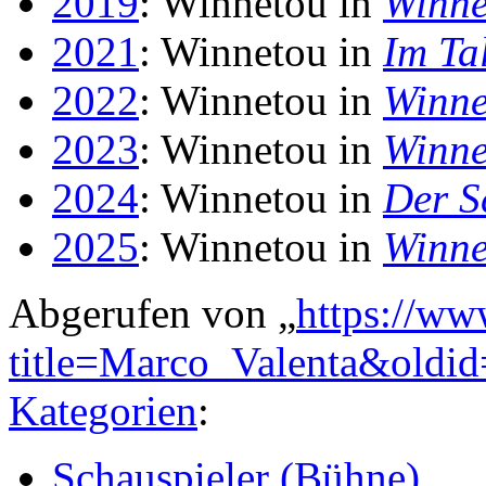
2019
: Winnetou in
Winne
2021
: Winnetou in
Im Ta
2022
: Winnetou in
Winne
2023
: Winnetou in
Winne
2024
: Winnetou in
Der S
2025
: Winnetou in
Winne
Abgerufen von „
https://ww
title=Marco_Valenta&oldi
Kategorien
:
Schauspieler (Bühne)