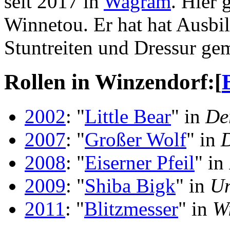
seit 2017 in
Wagram
. Hier 
Winnetou. Er hat hat Ausb
Stuntreiten und Dressur ge
Rollen in Winzendorf:
[
2002
: "
Little Bear
" in
De
2007
: "
Großer Wolf
" in
D
2008
: "
Eiserner Pfeil
" in
2009
: "
Shiba Bigk
" in
Un
2011
: "
Blitzmesser
" in
W