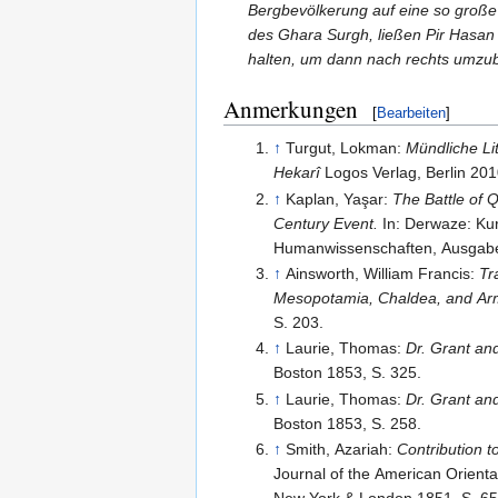
Bergbevölkerung auf eine so große
des Ghara Surgh, ließen Pir Hasan 
halten, um dann nach rechts umzub
Anmerkungen
[
Bearbeiten
]
↑
Turgut, Lokman:
Mündliche Li
Hekarî
Logos Verlag, Berlin 201
↑
Kaplan, Yaşar:
The Battle of 
Century Event.
In: Derwaze: Kur
Humanwissenschaften, Ausgabe
↑
Ainsworth, William Francis:
Tr
Mesopotamia, Chaldea, and Arme
S. 203.
↑
Laurie, Thomas:
Dr. Grant an
Boston 1853, S. 325.
↑
Laurie, Thomas:
Dr. Grant an
Boston 1853, S. 258.
↑
Smith, Azariah:
Contribution t
Journal of the American Orient