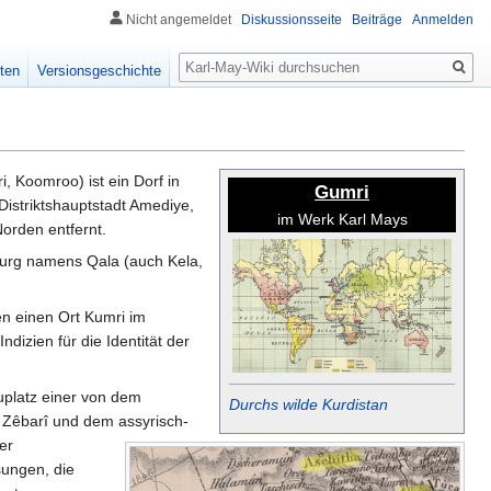
Nicht angemeldet
Diskussionsseite
Beiträge
Anmelden
Suche
ten
Versionsgeschichte
i, Koomroo) ist ein Dorf in
Gumri
istriktshauptstadt Amediye,
im Werk Karl Mays
orden entfernt.
Burg namens Qala (auch Kela,
en einen Ort Kumri im
izien für die Identität der
uplatz einer von dem
Durchs wilde Kurdistan
 Zêbarî und dem assyrisch-
er
sungen, die