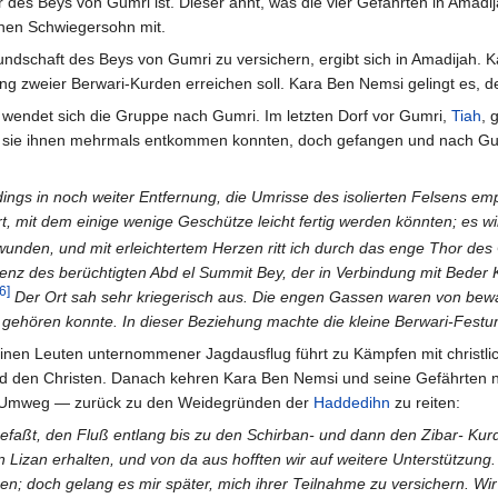
 des Beys von Gumri ist. Dieser ahnt, was die vier Gefährten in Amadij
inen Schwiegersohn mit.
undschaft des Beys von Gumri zu versichern, ergibt sich in Amadijah. 
ng zweier Berwari-Kurden erreichen soll. Kara Ben Nemsi gelingt es, d
wendet sich die Gruppe nach Gumri. Im letzten Dorf vor Gumri,
Tiah
, 
ie ihnen mehrmals entkommen konnten, doch gefangen und nach Gumri 
rdings in noch weiter Entfernung, die Umrisse des isolierten Felsens emp
 mit dem einige wenige Geschütze leicht fertig werden könnten; es wi
chwunden, und mit erleichtertem Herzen ritt ich durch das enge Thor de
enz des berüchtigten Abd el Summit Bey, der in Verbindung mit Beder K
6]
Der Ort sah sehr kriegerisch aus. Die engen Gassen waren von bewa
gehören konnte. In dieser Beziehung machte die kleine Berwari-Festun
inen Leuten unternommener Jagdausflug führt zu Kämpfen mit christ
d den Christen. Danach kehren Kara Ben Nemsi und seine Gefährten 
n Umweg — zurück zu den Weidegründen der
Haddedihn
zu reiten:
faßt, den Fluß entlang bis zu den Schirban- und dann den Zibar- Kurd
Lizan erhalten, und von da aus hofften wir auf weitere Unterstützung.
n; doch gelang es mir später, mich ihrer Teilnahme zu versichern. Wir 