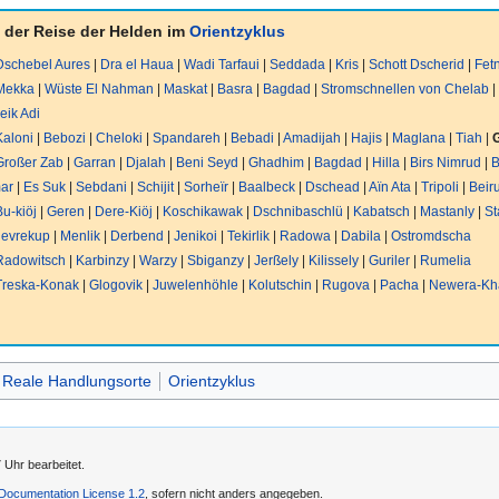
 der Reise der Helden im
Orientzyklus
Dschebel Aures
|
Dra el Haua
|
Wadi Tarfaui
|
Seddada
|
Kris
|
Schott Dscherid
|
Fet
Mekka
|
Wüste El Nahman
|
Maskat
|
Basra
|
Bagdad
|
Stromschnellen von Chelab
|
eik Adi
Kaloni
|
Bebozi
|
Cheloki
|
Spandareh
|
Bebadi
|
Amadijah
|
Hajis
|
Maglana
|
Tiah
|
Großer Zab
|
Garran
|
Djalah
|
Beni Seyd
|
Ghadhim
|
Bagdad
|
Hilla
|
Birs Nimrud
|
ar
|
Es Suk
|
Sebdani
|
Schijit
|
Sorheïr
|
Baalbeck
|
Dschead
|
Aïn Ata
|
Tripoli
|
Beiru
Bu-kiöj
|
Geren
|
Dere-Kiöj
|
Koschikawak
|
Dschnibaschlü
|
Kabatsch
|
Mastanly
|
St
evrekup
|
Menlik
|
Derbend
|
Jenikoi
|
Tekirlik
|
Radowa
|
Dabila
|
Ostromdscha
Radowitsch
|
Karbinzy
|
Warzy
|
Sbiganzy
|
Jerßely
|
Kilissely
|
Guriler
|
Rumelia
Treska-Konak
|
Glogovik
|
Juwelenhöhle
|
Kolutschin
|
Rugova
|
Pacha
|
Newera-Kh
Reale Handlungsorte
Orientzyklus
 Uhr bearbeitet.
ocumentation License 1.2
, sofern nicht anders angegeben.