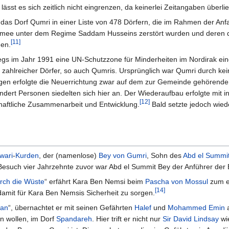
sst es sich zeitlich nicht eingrenzen, da keinerlei Zeitangaben überlief
 das Dorf Qumri in einer Liste von 478 Dörfern, die im Rahmen der Anf
rmee unter dem Regime Saddam Husseins zerstört wurden und deren di
[11]
den.
gs im Jahr 1991 eine UN-Schutzzone für Minderheiten im Nordirak ein
zahlreicher Dörfer, so auch Qumris. Ursprünglich war Qumri durch kei
en erfolgte die Neuerrichtung zwar auf dem zur Gemeinde gehörenden 
hundert Personen siedelten sich hier an. Der Wiederaufbau erfolgte mit
[12]
haftliche Zusammenarbeit und Entwicklung.
Bald setzte jedoch wied
]
wari
-
Kurden
, der (namenlose)
Bey von Gumri
, Sohn des
Abd el Summi
Besuch vier Jahrzehnte zuvor war Abd el Summit Bey der Anführer der 
rch die Wüste
“ erfährt Kara Ben Nemsi beim
Pascha von Mossul
zum er
[14]
damit für Kara Ben Nemsis Sicherheit zu sorgen.
tan
“, übernachtet er mit seinen Gefährten
Halef
und
Mohammed Emin
a
n wollen, im Dorf
Spandareh
. Hier trift er nicht nur
Sir David Lindsay
wie