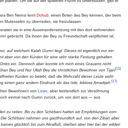
ah planen. Um sie auf der späteren Flucht zu unterstützen, gibt er
Kara Ben Nemsi lernt
Dohub
, einen Boten des Bey kennen, der beim
en Mutesselim zu überreden, sie freizulassen.
geraten sie in eine Auseinandersetzung mit den dort wohnenden
gebracht. Da ihnen der Bey zu Freundschaft verpflichtet ist,
or, auf welchem Kalah Gumri liegt. Dieses ist eigentlich nur ein
rd aber von den Kurden für eine sehr starke Festung gehalten.
s Ortes ein. Dennoch aber konnte ich mich eines Grauens nicht
[15]
han Bey und Nur Ullah Bey die christlichen Bewohner von Tijari
ffneten Kurden so belebt, daß die Mehrzahl dieser Leute wohl
[17]
g einen ganz andern Eindruck als das öde, leblose Amadijah.
lichen Bewohnern von
Lizan
, aber letztendlich zur Versöhnung
noch einmal nach Gumri zurück, um von dort aus — aus
en zu reiten. Bis zu den Schirbani hatten wir Empfehlungen vom
 Die Schirbani nahmen uns gastfreundlich auf, von den Zibari aber
kamen glücklich bis zum Akrafluß, stießen aber hier bei der wilden