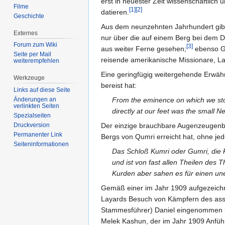
erst in neuester Zeit wissenschaftlic
Filme
[1]
[2]
datieren.
Geschichte
Aus dem neunzehnten Jahrhundert gibt e
Externes
nur über die auf einem Berg bei dem D
Forum zum Wiki
[3]
aus weiter Ferne gesehen;
ebenso Gr
Seite per Mail
reisende amerikanische Missionare, La
weiterempfehlen
Eine geringfügig weitergehende Erwähn
Werkzeuge
bereist hat:
Links auf diese Seite
Änderungen an
From the eminence on which we stoo
verlinkten Seiten
directly at our feet was the small Ne
Spezialseiten
Druckversion
Der einzige brauchbare Augenzeugenb
Permanenter Link
Bergs von Qumri erreicht hat, ohne jed
Seiten­informationen
Das Schloß Kumri oder Gumri, die R
und ist von fast allen Theilen des T
Kurden aber sahen es für einen un
Gemäß einer im Jahr 1909 aufgezeich
Layards Besuch von Kämpfern des assyr
Stammesführer) Daniel eingenommen un
Melek Kashun, der im Jahr 1909 Anführ