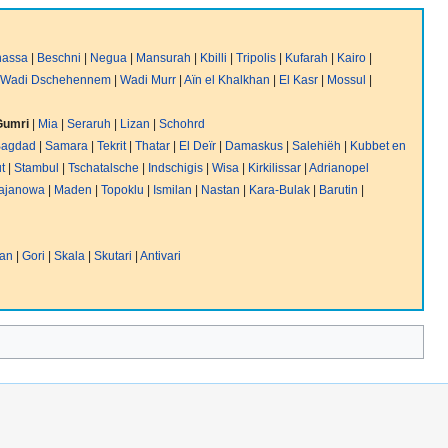
nassa
|
Beschni
|
Negua
|
Mansurah
|
Kbilli
|
Tripolis
|
Kufarah
|
Kairo
|
Wadi Dschehennem
|
Wadi Murr
|
Aïn el Khalkhan
|
El Kasr
|
Mossul
|
Gumri
|
Mia
|
Seraruh
|
Lizan
|
Schohrd
Bagdad
|
Samara
|
Tekrit
|
Thatar
|
El Deïr
|
Damaskus
|
Salehiëh
|
Kubbet en
t
|
Stambul
|
Tschatalsche
|
Indschigis
|
Wisa
|
Kirkilissar
|
Adrianopel
ajanowa
|
Maden
|
Topoklu
|
Ismilan
|
Nastan
|
Kara-Bulak
|
Barutin
|
an
|
Gori
|
Skala
|
Skutari
|
Antivari