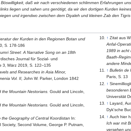
 Böswilligkeit, daß wir nach verschiedenen schlimmen Erfahrungen un
links liegen und sahen uns genötigt, da wir den dortigen Kurden kein
iegen und irgendwo zwischen dem Diyaleh und kleinen Zab den Tigris 
↑
Zitat aus W
teratur der Kurden in den Regionen Botan und
Anfal-Operat
0, S. 178-186
1989 in acht
Qumri Street: A Narrative Song on an 18th
Baath-Regim
disches Journal für Sozial- und
andere Minde
 3, März 2019, S. 122–135
↑
Bulletin de
avels and Researches in Asia Minor,
Paris, S. 13
nia Vol. II,
John W. Parker, London 1842
↑
Sinemilliog
besonderen B
d the Mountain Nestorians.
Gould and Lincoln,
Universität 
↑
Layard, Au
d the Mountain Nestorians.
Gould and Lincoln,
Dyk'sche Buc
↑
Auch hier h
o the Geography of Central Koordistan
In:
Ich war mit 
al Society, Second Volume, George P. Putnam,
versehen und