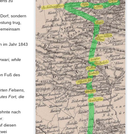
erts zu
 Dorf, sondern
stung trug,
 gemeinsam
on im Jahr 1843
wari, while
en Fuß des
rten Felsens,
utes Fort, die
zehnte nach
r:
uf diesen
zwei