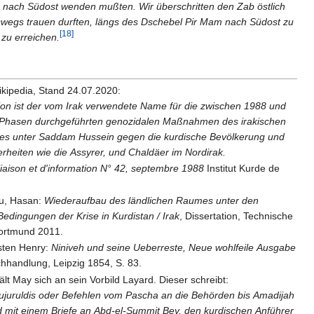
s nach Südost wenden mußten. Wir überschritten den Zab östlich
eswegs trauen durften, längs des Dschebel Pir Mam nach Südost zu
[18]
zu erreichen.
ikipedia, Stand 24.07.2020:
ion ist der vom Irak verwendete Name für die zwischen 1988 und
 Phasen durchgeführten genozidalen Maßnahmen des irakischen
es unter Saddam Hussein gegen die kurdische Bevölkerung und
rheiten wie die Assyrer, und Chaldäer im Nordirak.
 liaison et d'information N° 42, septembre 1988
Institut Kurde de
lu, Hasan:
Wiederaufbau des ländlichen Raumes unter den
edingungen der Krise in Kurdistan / Irak
, Dissertation, Technische
Dortmund 2011.
sten Henry:
Niniveh und seine Ueberreste, Neue wohlfeile Ausgabe
hhandlung, Leipzig 1854, S. 83.
ält May sich an sein Vorbild Layard. Dieser schreibt:
Bujuruldis oder Befehlen vom Pascha an die Behörden bis Amadijah
 mit einem Briefe an Abd-el-Summit Bey, den kurdischen Anführer