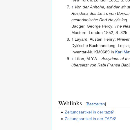
New York & London 1851, S. 65
↑
Von der Anhöhe, auf der wir s
Residenz des Emirs von Berwari
nestorianische Dorf Hayyis lag.
Badger, George Percy:
The Nest
Mastern, London 1852, S. 325.
↑
Layard, Austen Henry:
Ninive
Dyk'sche Buchhandlung, Leipzig
Inventar-Nr. KM0689 in
Karl May
↑
Lilian, M.Y.A .:
Assyrians of th
übersetzt von Rabi Fransa Babil
Weblinks
[
Bearbeiten
]
Zeitungsartikel in der taz
Zeitungsartikel in der FAZ