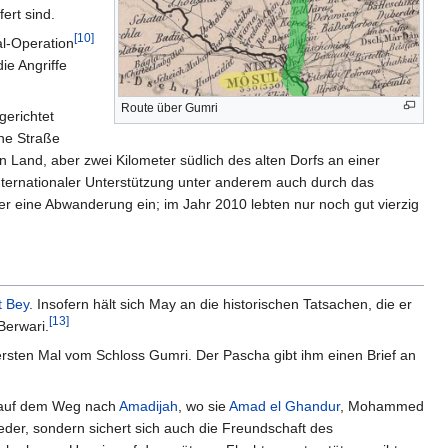
ert sind.
[10]
al-Operation
e Angriffe
Route über Gumri
gerichtet
ne Straße
Land, aber zwei Kilometer südlich des alten Dorfs an einer
 internationaler Unterstützung unter anderem auch durch das
er eine Abwanderung ein; im Jahr 2010 lebten nur noch gut vierzig
t Bey
. Insofern hält sich May an die historischen Tatsachen, die er
[13]
Berwari.
sten Mal vom Schloss Gumri. Der Pascha gibt ihm einen Brief an
uf dem Weg nach
Amadijah
, wo sie
Amad el Ghandur
, Mohammed
der, sondern sichert sich auch die Freundschaft des