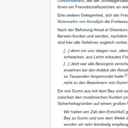
Ortsvorstehers
, der der Schwiegervater
ihnen ein Freundschaftszeichen an se
Eine weitere Gelegenheit, sich der Fre
Mutesselim von Amadijah
die Freilassu
Nach der Befreiung Amad el Ghandurs 
Berwari-Kurden und werden, nachdem s
sind hier alle Gefahren sogleich vorbei.
[...] denn vor uns stiegen nun, alle
schwaches, aus Lehm erbautes Fort,
[...] Jetzt war alle Besorgnis vers
erwehren bei den Anblick der Resid
[1
zu Tausenden hingemordet hatte.
nicht zu den Bewohnern von Gumri 
Ein von Gumri aus mit dem Bey und se
zwischen den muslimischen Kurden un
Sicherheitsgründen auf einem große
Wir hatten am Zab den Entschluß ge
Bey zu Gumri und von dem Melek in 
wurden wir sehr feindselig empfange