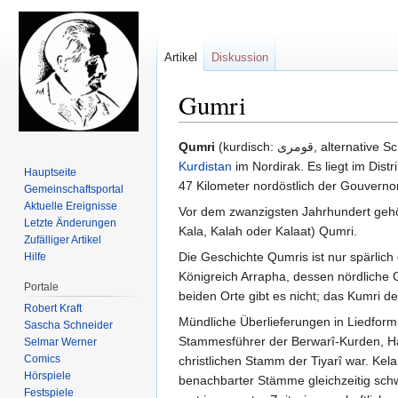
Artikel
Diskussion
Gumri
Zur
Zur
Qumri
(kurdisch: قومرى,
Navigation
Suche
Kurdistan
im Nordirak. Es liegt im Distr
Hauptseite
springen
springen
47 Kilometer nordöstlich der Gouverno
Gemeinschafts­portal
Aktuelle Ereignisse
Vor dem zwanzigsten Jahrhundert gehö
Letzte Änderungen
Kala, Kalah oder Kalaat) Qumri.
Zufälliger Artikel
Die Geschichte Qumris ist nur spärlich
Hilfe
Königreich Arrapha, dessen nördliche 
Portale
beiden Orte gibt es nicht; das Kumri der 
Robert Kraft
Mündliche Überlieferungen in Liedform
Sascha Schneider
Stammesführer der Berwarî-Kurden, Ha
Selmar Werner
Comics
christlichen Stamm der Tiyarî war. Kel
Hörspiele
benachbarter Stämme gleichzeitig schw
Festspiele