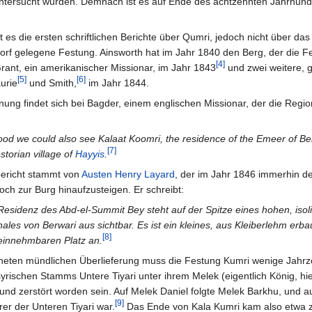
h untersucht wurden. Demnach ist es auf Ende des achtzehnten Jahrhund
s die ersten schriftlichen Berichte über Qumri, jedoch nicht über das
orf gelegene Festung. Ainsworth hat im Jahr 1840 den Berg, der die Fe
[4]
ant, ein amerikanischer Missionar, im Jahr 1843
und zwei weitere,
[5]
[6]
urie
und Smith,
im Jahr 1844.
ung findet sich bei Bagder, einem englischen Missionar, der die Regi
d we could also see Kalaat Koomri, the residence of the Emeer of Ber
[7]
storian village of
Hayyis
.
ericht stammt von
Austen Henry Layard
, der im Jahr 1846 immerhin d
och zur Burg hinaufzusteigen. Er schreibt:
esidenz des Abd-el-Summit Bey steht auf der Spitze eines hohen, isoli
hales von Berwari aus sichtbar. Es ist ein kleines, aus Kleiberlehm erba
[8]
einnehmbaren Platz an.
neten mündlichen Überlieferung muss die Festung Kumri wenige Jahr
ischen Stamms Untere Tiyari unter ihrem Melek (eigentlich König, hie
d zerstört worden sein. Auf Melek Daniel folgte Melek Barkhu, und a
[9]
er der Unteren Tiyari war.
Das Ende von Kala Kumri kam also etwa 