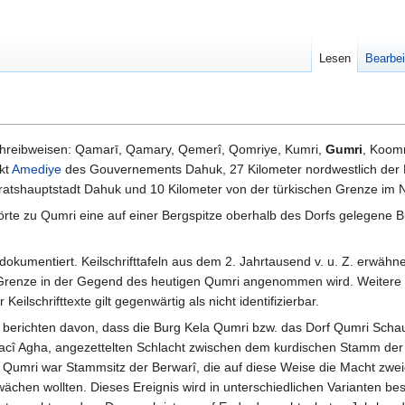
Lesen
Bearbei
 alternative Schreibweisen: Qamarī, Qamary, Qemerî, Qomriye, Kumri,
Gumri
, Koomr
ikt
Amediye
des Gouvernements Dahuk, 27 Kilometer nordwestlich der D
ratshauptstadt Dahuk und 10 Kilometer von der türkischen Grenze im N
rte zu Qumri eine auf einer Bergspitze oberhalb des Dorfs gelegene 
 dokumentiert. Keilschrifttafeln aus dem 2. Jahrtausend v. u. Z. erwähn
Grenze in der Gegend des heutigen Qumri angenommen wird. Weitere Ind
Keilschrifttexte gilt gegenwärtig als nicht identifizierbar.
 berichten davon, dass die Burg Kela Qumri bzw. das Dorf Qumri Scha
cî Agha, angezettelten Schlacht zwischen dem kurdischen Stamm der
a Qumri war Stammsitz der Berwarî, die auf diese Weise die Macht zwei
ächen wollten. Dieses Ereignis wird in unterschiedlichen Varianten be