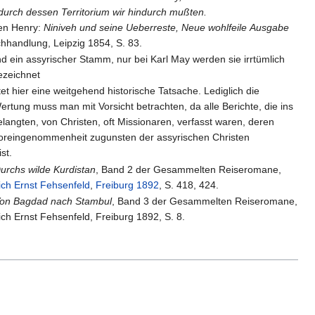
 durch dessen Territorium wir hindurch mußten.
en Henry:
Niniveh und seine Ueberreste, Neue wohlfeile Ausgabe
hhandlung, Leipzig 1854, S. 83.
sind ein assyrischer Stamm, nur bei Karl May werden sie irrtümlich
ezeichnet
et hier eine weitgehend historische Tatsache. Lediglich die
rtung muss man mit Vorsicht betrachten, da alle Berichte, die ins
langten, von Christen, oft Missionaren, verfasst waren, deren
oreingenommenheit zugunsten der assyrischen Christen
st.
urchs wilde Kurdistan
, Band 2 der Gesammelten Reiseromane,
ich Ernst Fehsenfeld
,
Freiburg
1892
, S. 418, 424.
on Bagdad nach Stambul
, Band 3 der Gesammelten Reiseromane,
ich Ernst Fehsenfeld, Freiburg 1892, S. 8.