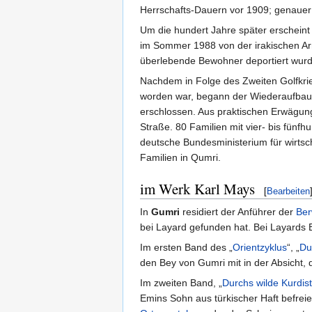
Herrschafts-Dauern vor 1909; genauer lä
Um die hundert Jahre später erscheint
im Sommer 1988 von der irakischen A
überlebende Bewohner deportiert wur
Nachdem in Folge des Zweiten Golfkrie
worden war, begann der Wiederaufbau 
erschlossen. Aus praktischen Erwägung
Straße. 80 Familien mit vier- bis fünf
deutsche Bundesministerium für wirtsc
Familien in Qumri.
im Werk Karl Mays
[
Bearbeiten
In
Gumri
residiert der Anführer der
Ber
bei Layard gefunden hat. Bei Layards 
Im ersten Band des „
Orientzyklus
“, „
Du
den Bey von Gumri mit in der Absicht, 
Im zweiten Band, „
Durchs wilde Kurdis
Emins Sohn aus türkischer Haft befreie