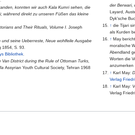
.
der Berwari,
tanden, konnten wir auch Kala Kumri sehen, die
Layard, Aust
; während direkt zu unseren Füßen das kleine
Dyk'sche Buc
↑
die Tijari 
orians and Their Rituals, Volume I.
Joseph
als Kurden b
↑
May bericht
h und seine Ueberreste, Neue wohlfeile Ausgabe
moralische We
 1854, S. 93.
Abendland ge
s Bibliothek
.
Worten die V
e Van District during the Rule of Ottoman Turks,
anzumerken i
la
Assyrian Youth Cultural Society, Tehran 1968
↑
Karl May:
D
Verlag Friedr
↑
Karl May:
V
Verlag Friedr