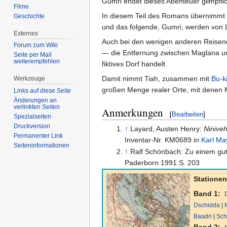
Gumri endet dieses Abenteuer glimpflic
Filme
In diesem Teil des Romans übernimmt
Geschichte
und das folgende, Gumri, werden von La
Externes
Auch bei den wenigen anderen Reisend
Forum zum Wiki
— die Entfernung zwischen Maglana un
Seite per Mail
weiterempfehlen
fiktives Dorf handelt.
Damit nimmt Tiah, zusammen mit
Bu-ki
Werkzeuge
großen Menge realer Orte, mit denen M
Links auf diese Seite
Änderungen an
verlinkten Seiten
Anmerkungen
[
Bearbeiten
]
Spezialseiten
Druckversion
↑
Layard, Austen Henry:
Ninive
Permanenter Link
Inventar-Nr. KM0689 in
Karl May
Seiten­informationen
↑
Ralf Schönbach: Zu einem gut
Paderborn 1991 S. 203
Stationen
Band 1:
Dschidda
|
Baadri
|
Sch