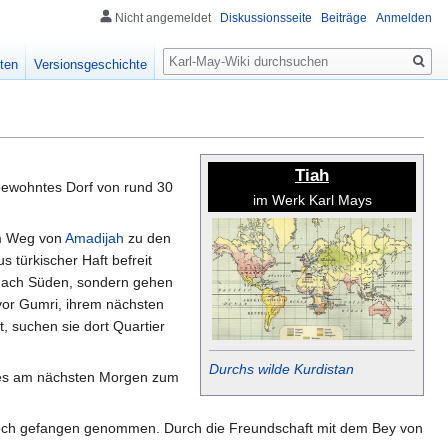
Nicht angemeldet
Diskussionsseite
Beiträge
Anmelden
Suche
ten
Versionsgeschichte
Tiah
bewohntes Dorf von rund 30
im Werk Karl Mays
m Weg von
Amadijah
zu den
 türkischer Haft befreit
g nach Süden, sondern gehen
 vor Gumri, ihrem nächsten
 suchen sie dort Quartier
Durchs wilde Kurdistan
 es am nächsten Morgen zum
e doch gefangen genommen. Durch die Freundschaft mit dem Bey von