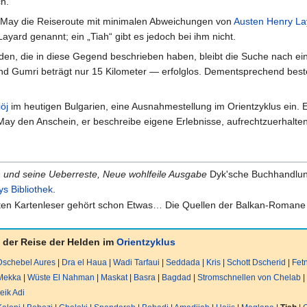
h.
 May die Reiseroute mit minimalen Abweichungen von
Austen Henry La
yard genannt; ein „Tiah“ gibt es jedoch bei ihm nicht.
en, die in diese Gegend beschrieben haben, bleibt die Suche nach e
d Gumri beträgt nur 15 Kilometer — erfolglos. Dementsprechend beste
öj
im heutigen Bulgarien, eine Ausnahmestellung im Orientzyklus ein. Es
ay den Anschein, er beschreibe eigene Erlebnisse, aufrechtzuerhalten
h und seine Ueberreste, Neue wohlfeile Ausgabe
Dyk'sche Buchhandlung
s Bibliothek
.
en Kartenleser gehört schon Etwas… Die Quellen der Balkan-Romane Ka
 der Reise der Helden im
Orientzyklus
Dschebel Aures
|
Dra el Haua
|
Wadi Tarfaui
|
Seddada
|
Kris
|
Schott Dscherid
|
Fet
Mekka
|
Wüste El Nahman
|
Maskat
|
Basra
|
Bagdad
|
Stromschnellen von Chelab
|
eik Adi