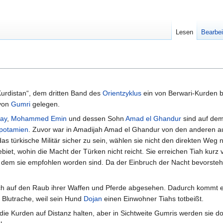
Lesen
Bearbei
Kurdistan“, dem dritten Band des
Orientzyklus
ein von Berwari-Kurden 
 von
Gumri
gelegen.
say
,
Mohammed Emin
und dessen Sohn
Amad el Ghandur
sind auf de
potamien
. Zuvor war in Amadijah Amad el Ghandur von den anderen aus
as türkische Militär sicher zu sein, wählen sie nicht den direkten We
iet, wohin die Macht der Türken nicht reicht. Sie erreichen Tiah kurz
dem sie empfohlen worden sind. Da der Einbruch der Nacht bevorsteht,
ch auf den Raub ihrer Waffen und Pferde abgesehen. Dadurch kommt
 Blutrache, weil sein Hund
Dojan
einen Einwohner Tiahs totbeißt.
 die Kurden auf Distanz halten, aber in Sichtweite Gumris werden si