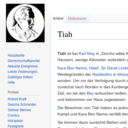
Artikel
Diskussion
Tiah
Zur
Zur
Navigation
Suche
Tiah
ist bei
Karl May
in „Durchs wilde 
Hauptseite
springen
springen
Häusern, wenige Kilometer südöstlich
Gemeinschafts­portal
Aktuelle Ereignisse
Kara Ben Nemsi
,
Halef
,
Sir David Lind
Letzte Änderungen
Weidegründen der
Haddedihn
in
Meso
Zufälliger Artikel
worden. Um vor der Verfolgung durch d
Hilfe
zunächst nach Norden in des Kurdengeb
Portale
Ziel, wo sie den
Bey
aufsuchen wollen, 
Robert Kraft
und bekommen ein Haus zugewiesen.
Sascha Schneider
Die Bewohner von Tiah haben es jedo
Selmar Werner
Kampf und Kara Ben Nemsi verfällt der
Comics
Hörspiele
Sie können dann zunächst fliehen und
Festspiele