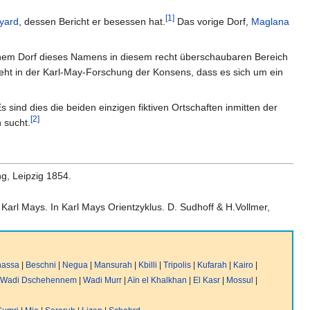
[1]
yard
, dessen Bericht er besessen hat.
Das vorige Dorf,
Maglana
inem Dorf dieses Namens in diesem recht überschaubaren Bereich
ht in der Karl-May-Forschung der Konsens, dass es sich um ein
 sind dies die beiden einzigen fiktiven Ortschaften inmitten der
[2]
 sucht.
, Leipzig 1854.
rl Mays. In Karl Mays Orientzyklus. D. Sudhoff & H.Vollmer,
nassa
|
Beschni
|
Negua
|
Mansurah
|
Kbilli
|
Tripolis
|
Kufarah
|
Kairo
|
Wadi Dschehennem
|
Wadi Murr
|
Aïn el Khalkhan
|
El Kasr
|
Mossul
|