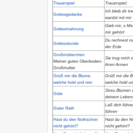
Trauerspiel
Trauerspiel;
Ich bleib dir tr
Gottesgedanke
wardst mit mir
Gieb mir, o M
Gottesmahnung
mir gehört
Du rechnest na
Gottesstunde
der Erde
Großmütterchen
Sie trug mich s
Meiner guten Oberboden-
ihren Armen
Großmutter
Grüß mir die Blume,
Grüß mir die 
welche hold und rein
welche hold un
Streu Blumen a
Güte
deinem Leben
Laß dich führe
Guter Rath
führen
Hast du den Nothschrei
Hast du den N
nicht gehört?
nicht gehört?