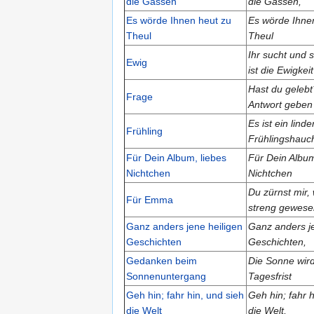
die Gassen
die Gassen,
Es wörde Ihnen heut zu
Es wörde Ihne
Theul
Theul
Ihr sucht und 
Ewig
ist die Ewigkei
Hast du gelebt
Frage
Antwort geben
Es ist ein linde
Frühling
Frühlingshauc
Für Dein Album, liebes
Für Dein Album
Nichtchen
Nichtchen
Du zürnst mir, w
Für Emma
streng gewese
Ganz anders jene heiligen
Ganz anders je
Geschichten
Geschichten,
Gedanken beim
Die Sonne wird
Sonnenuntergang
Tagesfrist
Geh hin; fahr hin, und sieh
Geh hin; fahr h
die Welt
die Welt,