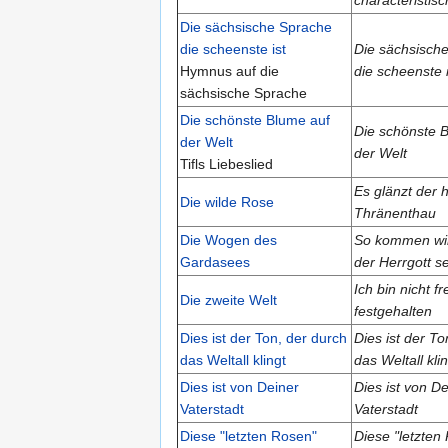
Die sächsische Sprache
die scheenste ist
Die sächsisch
Hymnus auf die
die scheenste i
sächsische Sprache
Die schönste Blume auf
Die schönste 
der Welt
der Welt
Tifls Liebeslied
Es glänzt der h
Die wilde Rose
Thränenthau
Die Wogen des
So kommen wir
Gardasees
der Herrgott s
Ich bin nicht fr
Die zweite Welt
festgehalten
Dies ist der Ton, der durch
Dies ist der To
das Weltall klingt
das Weltall kli
Dies ist von Deiner
Dies ist von De
Vaterstadt
Vaterstadt
Diese "letzten Rosen"
Diese "letzten