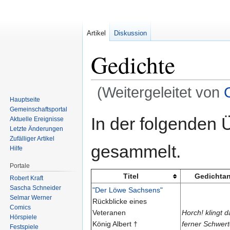
Artikel
Diskussion
Gedichte
(Weitergeleitet von
Hauptseite
Gemeinschafts­portal
Zur
Zur
In der folgenden 
Aktuelle Ereignisse
Navigation
Suche
Letzte Änderungen
springen
springen
Zufälliger Artikel
gesammelt.
Hilfe
Portale
Titel
Gedichta
Robert Kraft
Sascha Schneider
"Der Löwe Sachsens"
Selmar Werner
Rückblicke eines
Comics
Veteranen
Horch! klingt d
Hörspiele
König Albert †
ferner Schwer
Festspiele