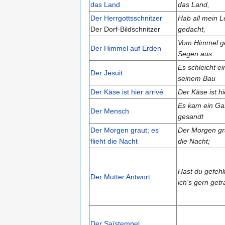
das Land
das Land,
Der Herrgottsschnitzer
Hab all mein L
Der Dorf-Bildschnitzer
gedacht,
Vom Himmel ge
Der Himmel auf Erden
Segen aus
Es schleicht e
Der Jesuit
seinem Bau
Der Käse ist hier arrivé
Der Käse ist hi
Es kam ein Gas
Der Mensch
gesandt
Der Morgen graut; es
Der Morgen gra
flieht die Nacht
die Nacht;
Hast du gefehl
Der Mutter Antwort
ich's gern get
Der Saïstempel