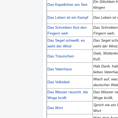
Ein Glöcklein h
Das Kapellchen am See
klingen
Das Leben ist ein Kampf
Das Leben ist
Das Schreiben thut den
Das Schreiben
Fingern weh
Fingern weh;
Das Segel schwellt, es
Das Segel schw
weht der Wind
weht der Wind
Gieb, Mütterlei
Das Träumchen
Kuß,
Hab Dank, hab
Das Vaterhaus
liebes Vaterha
Wach auf, wac
Das Volkslied
deutscher Wal
Das Wasser rauscht, die
Das Wasser ra
Woge brüllt
Woge brüllt,
Sprich nie ein 
Das Wort
Wort
Hüte dein Aug