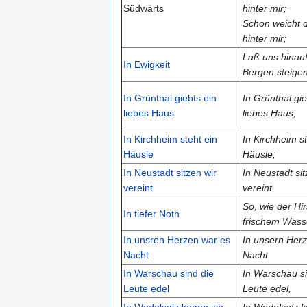
Südwärts
hinter mir;
Schon weicht 
hinter mir;
Laß uns hinauf
In Ewigkeit
Bergen steige
In Grünthal giebts ein
In Grünthal gie
liebes Haus
liebes Haus;
In Kirchheim steht ein
In Kirchheim st
Häusle
Häusle;
In Neustadt sitzen wir
In Neustadt sit
vereint
vereint
So, wie der Hi
In tiefer Noth
frischem Wasse
In unsren Herzen war es
In unsern Her
Nacht
Nacht
In Warschau sind die
In Warschau si
Leute edel
Leute edel,
In Wedelsalz komm ich
In Wedelsalz 