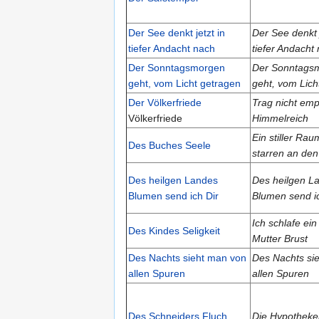
Der See denkt jetzt in
Der See denkt j
tiefer Andacht nach
tiefer Andacht
Der Sonntagsmorgen
Der Sonntags
geht, vom Licht getragen
geht, vom Lich
Der Völkerfriede
Trag nicht emp
Völkerfriede
Himmelreich
Ein stiller Rau
Des Buches Seele
starren an de
Des heilgen Landes
Des heilgen L
Blumen send ich Dir
Blumen send ic
Ich schlafe ei
Des Kindes Seligkeit
Mutter Brust
Des Nachts sieht man von
Des Nachts si
allen Spuren
allen Spuren
Des Schneiders Fluch
Die Hypotheke