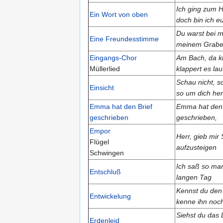
Ich ging zum H
Ein Wort von oben
doch bin ich e
Du warst bei m
Eine Freundesstimme
meinem Grab
Eingangs-Chor
Am Bach, da kl
Müllerlied
klappert es lau
Schau nicht, s
Einsicht
so um dich her
Emma hat den Brief
Emma hat den 
geschrieben
geschrieben,
Empor
Herr, gieb mir
Flügel
aufzusteigen
Schwingen
Ich saß so ma
Entschluß
langen Tag
Kennst du den 
Entwickelung
kenne ihn noch
Siehst du das 
Erdenleid