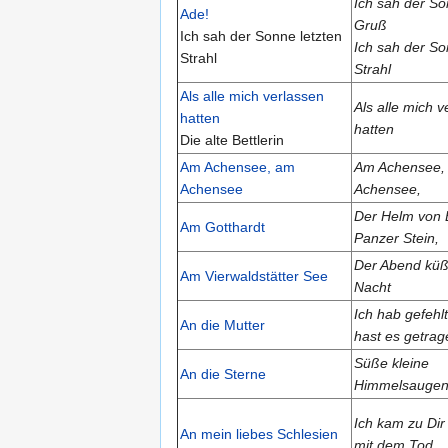
Ich sah der So
Ade!
Gruß
Ich sah der Sonne letzten
Ich sah der So
Strahl
Strahl
Als alle mich verlassen
Als alle mich v
hatten
hatten
Die alte Bettlerin
Am Achensee, am
Am Achensee,
Achensee
Achensee,
Der Helm von E
Am Gotthardt
Panzer Stein,
Der Abend küß
Am Vierwaldstätter See
Nacht
Ich hab gefehl
An die Mutter
hast es getrag
Süße kleine
An die Sterne
Himmelsauge
Ich kam zu Di
An mein liebes Schlesien
mit dem Tod,