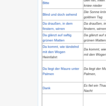
Geh hin, mein
Bitte
kniee nieder
Die Sonne krö
Blind und doch sehend
goldnen Tag
Da draußen, in dem
Da draußen, i
finstern, wirren
finstern, wirren
Da glänzt auf saftig
Da glänzt auf s
grünen Matten
grünen Matten
Da kommt, wie tändelnd
Da kommt, wie
mit den Wogen
mit den Wogen
Heimfahrt
Da liegt der Maure unter
Da liegt der M
Palmen
Palmen,
Es fiel ein Th
Dank
Nacht