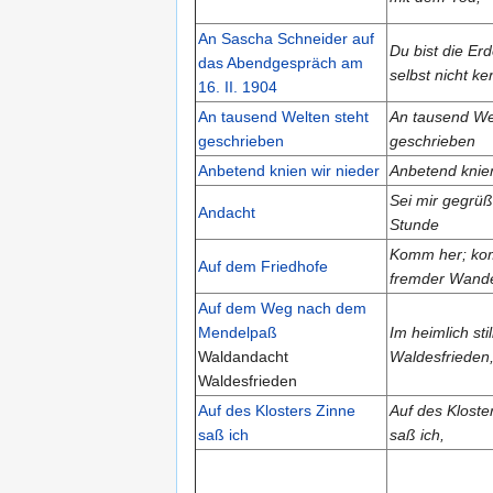
An Sascha Schneider auf
Du bist die Erd
das Abendgespräch am
selbst nicht ke
16. II. 1904
An tausend Welten steht
An tausend We
geschrieben
geschrieben
Anbetend knien wir nieder
Anbetend knien
Sei mir gegrüßt 
Andacht
Stunde
Komm her; ko
Auf dem Friedhofe
fremder Wand
Auf dem Weg nach dem
Mendelpaß
Im heimlich sti
Waldandacht
Waldesfrieden
Waldesfrieden
Auf des Klosters Zinne
Auf des Kloste
saß ich
saß ich,