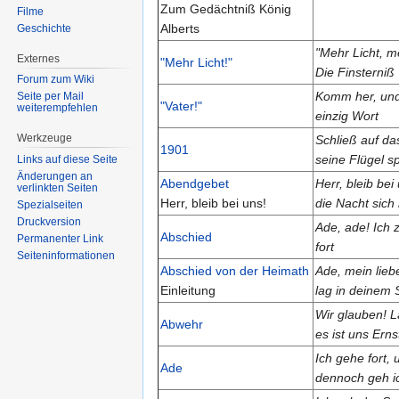
Zum Gedächtniß König
Filme
Alberts
Geschichte
"Mehr Licht, me
Externes
"Mehr Licht!"
Die Finsterniß
Forum zum Wiki
Komm her, und
Seite per Mail
"Vater!"
weiterempfehlen
einzig Wort
Werkzeuge
Schließ auf da
1901
seine Flügel s
Links auf diese Seite
Änderungen an
Abendgebet
Herr, bleib bei 
verlinkten Seiten
Herr, bleib bei uns!
die Nacht sich
Spezialseiten
Druckversion
Ade, ade! Ich z
Abschied
Permanenter Link
fort
Seiten­informationen
Abschied von der Heimath
Ade, mein lieb
Einleitung
lag in deinem
Wir glauben! L
Abwehr
es ist uns Erns
Ich gehe fort, 
Ade
dennoch geh ic