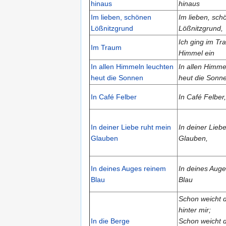
hinaus
hinaus
Im lieben, schönen
Im lieben, sch
Lößnitzgrund
Lößnitzgrund,
Ich ging im T
Im Traum
Himmel ein
In allen Himmeln leuchten
In allen Himme
heut die Sonnen
heut die Sonn
In Café Felber
In Café Felber,
In deiner Liebe ruht mein
In deiner Lieb
Glauben
Glauben,
In deines Auges reinem
In deines Aug
Blau
Blau
Schon weicht 
hinter mir;
In die Berge
Schon weicht d