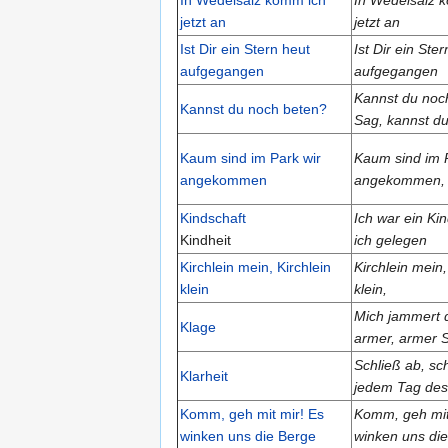
jetzt an
jetzt an
Ist Dir ein Stern heut
Ist Dir ein Ste
aufgegangen
aufgegangen
Kannst du noc
Kannst du noch beten?
Sag, kannst d
Kaum sind im Park wir
Kaum sind im P
angekommen
angekommen,
Kindschaft
Ich war ein Kind
Kindheit
ich gelegen
Kirchlein mein, Kirchlein
Kirchlein mein,
klein
klein,
Mich jammert d
Klage
armer, armer 
Schließ ab, sc
Klarheit
jedem Tag des
Komm, geh mit mir! Es
Komm, geh mit
winken uns die Berge
winken uns die